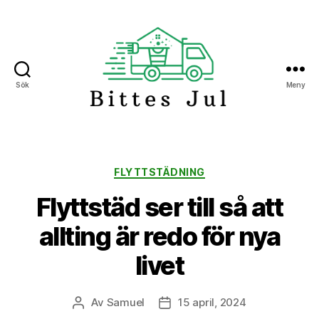
Sök
Meny
Bittes
Jul
Kategorier
FLYTTSTÄDNING
Flyttstäd ser till så att
allting är redo för nya
livet
Av
Samuel
15 april, 2024
Inläggsförfattare
Inläggsdatum