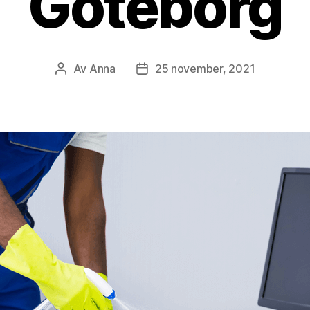
Göteborg
Av
Anna
25 november, 2021
Inläggsförfattare
Inläggsdatum