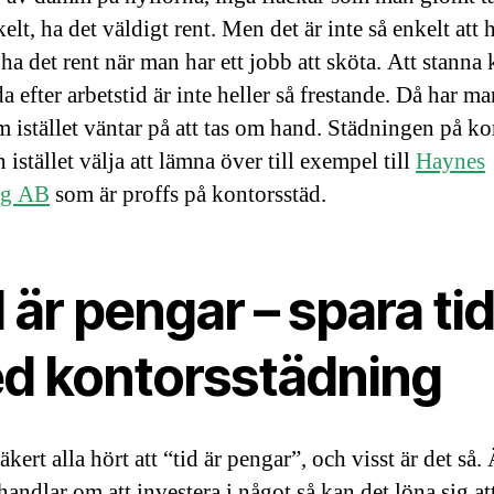
elt, ha det väldigt rent. Men det är inte så enkelt att 
ha det rent när man har ett jobb att sköta. Att stanna 
a efter arbetstid är inte heller så frestande. Då har ma
 istället väntar på att tas om hand. Städningen på ko
istället välja att lämna över till exempel till
Haynes
ng AB
som är proffs på kontorsstäd.
 är pengar – spara ti
d kontorsstädning
äkert alla hört att “tid är pengar”, och visst är det så
andlar om att investera i något så kan det löna sig at