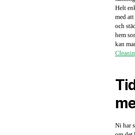
Helt enk
med att 
och städ
hem som
kan man 
Cleani
Tid
me
Ni har s
om det h