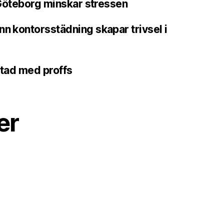
i Göteborg minskar stressen
nn kontorsstädning skapar trivsel i
stad med proffs
er