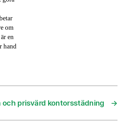
betar
tre om
 är en
ar hand
ra och prisvärd kontorsstädning
→