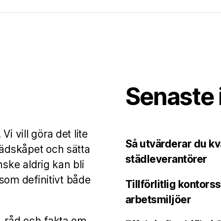
Senaste 
i vill göra det lite
Så utvärderar du kva
tädskåpet och sätta
städleverantörer
nske aldrig kan bli
t som definitivt både
Tillförlitlig kontor
arbetsmiljöer
, råd och fakta om