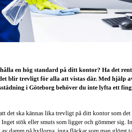
 hålla en hög standard på ditt kontor? Ha det ren
 det blir trevligt för alla att vistas där. Med hjälp a
städning i Göteborg behöver du inte lyfta ett fing
att det ska kännas lika trevligt på ditt kontor som det 
? Inget stök eller smuts som ligger och gömmer sig. I
 av damm på hyllorna, inga fläckar som man glömt ta