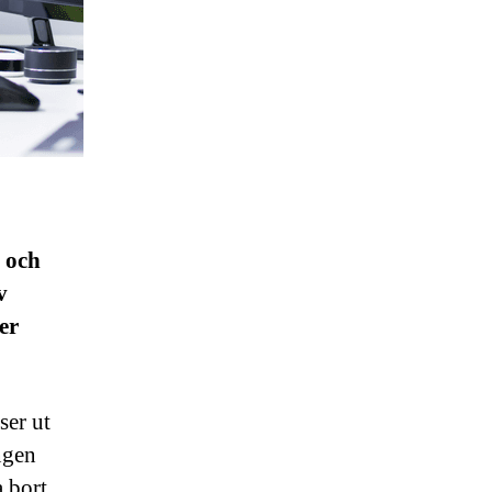
t och
v
er
ser ut
ngen
 bort.