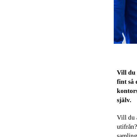
Vill du
fint så
kontors
själv.
Vill du 
utifrån
samling