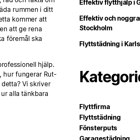
Effektiv flytthjälp 
täda rummen i ditt
Effektiv och noggra
detta kommer att
Stockholm
en att ge rena
ka föremål ska
Flyttstädning i Karl
rofessionell hjälp.
Kategori
, hur fungerar Rut-
 detta? Vi skriver
 ur alla tänkbara
Flyttfirma
Flyttstädning
Fönsterputs
Garagestädning