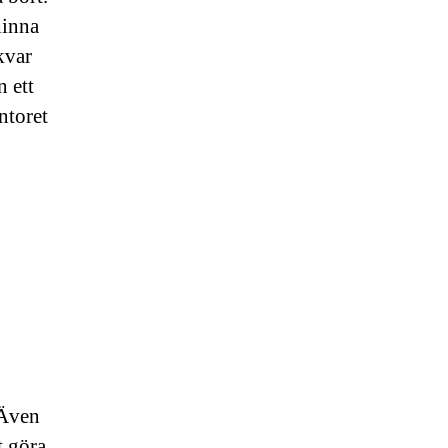
hinna
kvar
n ett
ntoret
d
. Även
t göra