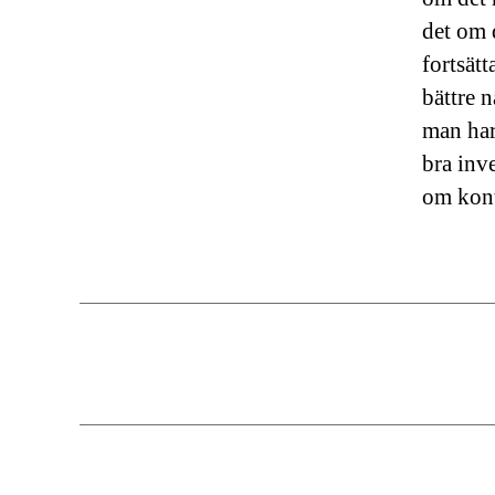
det om d
fortsätt
bättre 
man har
bra inv
om kont