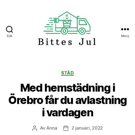
Sök
Meny
Bittes
Jul
Kategorier
STÄD
Med hemstädning i
Örebro får du avlastning
i vardagen
Av
Anna
2 januari, 2022
Inläggsförfattare
Inläggsdatum